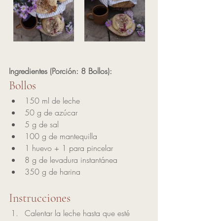
Ingredientes (Porción: 8 Bollos):
Bollos
150 ml de leche
50 g de azúcar
5 g de sal
100 g de mantequilla
1 huevo + 1 para pincelar
8 g de levadura instantánea
350 g de harina 
Instrucciones
Calentar la leche hasta que esté 