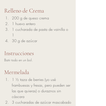
Relleno de Crema
200 g de queso crema
1 huevo entero
1 cucharada de pasta de vainilla o 
1 
30 g de azúcar
Instrucciones
Batir todo en un bol. 
Mermelada
1 ½ taza de berries (yo usé 
frambuesas y fresas, pero pueden ser 
las que quieras) o duraznos sin 
cáscara
3 cucharadas de azúcar mascabado