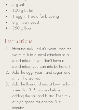
5 g salt
100 g butter
1 egg + 1 extra for brushing
8 g instant yeast
350 g flour
Instructions
Heat the milk until it’s warm. Add the 
warm milk to a bowl attached to a 
stand mixer. (If you don't have a 
stand mixer, you can mix by hand.)
Add the egg, yeast, and sugar, and 
stir until dissolved.
Add the flour and mix at low-medium 
speed for 3–5 minutes before 
adding the salt and butter. Then mix 
at high speed for another 5–6 
minutes.