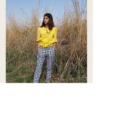
We created this beautiful
dye using turmeric and
black tea on natural cotton
fabric to design our Mia
Blouse.
The fabric of
our
Roberta
trousers was
created on a pedal loom by
local artisans.