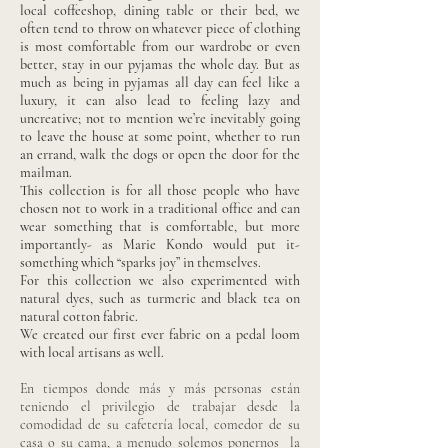
local coffeeshop, dining table or their bed, we
often tend to throw on whatever piece of clothing
is most comfortable from our wardrobe or even
better, stay in our pyjamas the whole day. But as
much as being in pyjamas all day can feel like a
luxury, it can also lead to feeling lazy and
uncreative; not to mention we’re inevitably going
to leave the house at some point, whether to run
an errand, walk the dogs or open the door for the
mailman.
This collection is for all those people who have
chosen not to work in a traditional office and can
wear something that is comfortable, but more
importantly- as Marie Kondo would put it-
something which “sparks joy” in themselves.
For this collection we also experimented with
natural dyes, such as turmeric and black tea on
natural cotton fabric.
We created our first ever fabric on a pedal loom
with local artisans as well.
En tiempos donde más y más personas están
teniendo el privilegio de trabajar desde la
comodidad de su cafetería local, comedor de su
casa o su cama, a menudo solemos ponernos la