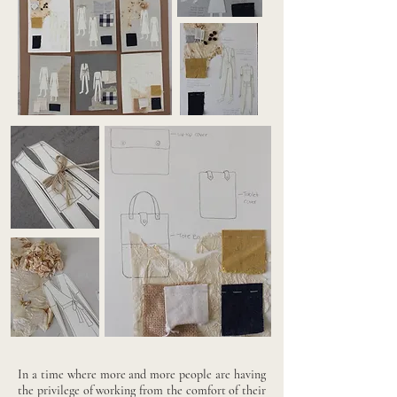
In a time where more and more people are having
the privilege of working from the comfort of their